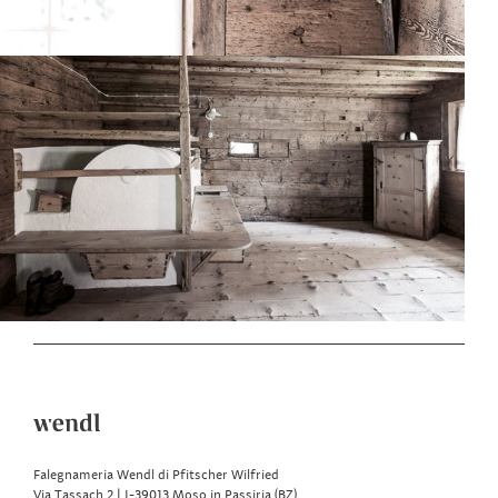
Falegnameria Wendl di Pfitscher Wilfried
Via Tassach 2 | I-39013 Moso in Passiria (BZ)